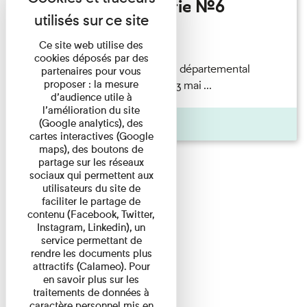
Invités de l’Imprimerie n°6
Lecture
Ce site web utilise des
cookies déposés par des
autochrome, A63911S) © Musée départemental
partenaires pour vous
proposer : la mesure
Albert
Kahn
/ CD92 Samedi 13 mai ...
d’audience utile à
l’amélioration du site
Pages
(Google analytics), des
cartes interactives (Google
maps), des boutons de
partage sur les réseaux
sociaux qui permettent aux
utilisateurs du site de
faciliter le partage de
contenu (Facebook, Twitter,
Instagram, Linkedin), un
service permettant de
rendre les documents plus
attractifs (Calameo). Pour
en savoir plus sur les
traitements de données à
caractère personnel mis en