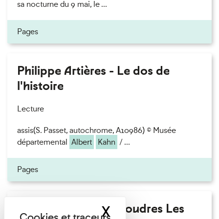
sa nocturne du 9 mai, le ...
Pages
Philippe Artières - Le dos de
l'histoire
Lecture
assis(S. Passet, autochrome, A10986) © Musée
départemental
Albert
Kahn
/ ...
Pages
Fanny Taillandier - Foudres Les
X
Masquer le band