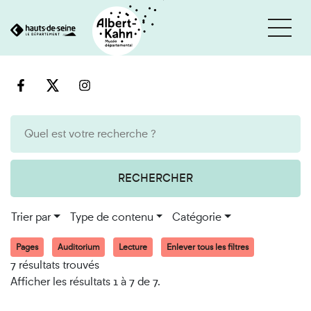
Cookies et traceurs utilisés sur ce site
Aller
Aller
au
à
contenu
la
recherche
RECHERCHER
Trier par
Type de contenu
Catégorie
Pages
Auditorium
Lecture
Enlever tous les filtres
7 résultats trouvés
Afficher les résultats 1 à 7 de 7.