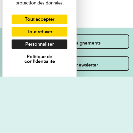
protection des données.
Tout accepter
Tout refuser
Je souhaite des renseignements
Personnaliser
Politique de
confidentialité
Inscrivez-vous à la newsletter
Règlement de visite
Politique de
confidentialité
Contact
Accessibilité : non
Plan du site