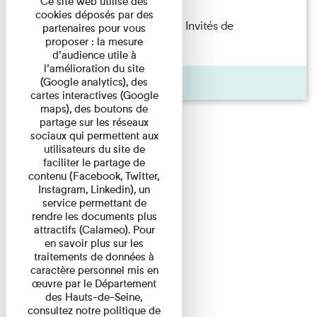
Ce site web utilise des
cookies déposés par des
Fanny Taillandier – Foudres Les Invités de
partenaires pour vous
proposer : la mesure
l’Imprimerie n°6 Lecture ...
d’audience utile à
l’amélioration du site
Pages
(Google analytics), des
cartes interactives (Google
maps), des boutons de
partage sur les réseaux
sociaux qui permettent aux
utilisateurs du site de
faciliter le partage de
contenu (Facebook, Twitter,
Instagram, Linkedin), un
service permettant de
rendre les documents plus
attractifs (Calameo). Pour
en savoir plus sur les
traitements de données à
caractère personnel mis en
œuvre par le Département
des Hauts-de-Seine,
consultez notre politique de