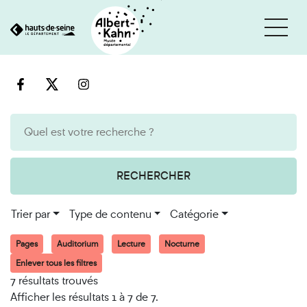
Cookies et traceurs utilisés sur ce site
Aller
Aller
au
à
contenu
la
recherche
RECHERCHER
Trier par
Type de contenu
Catégorie
Pages
Auditorium
Lecture
Nocturne
Enlever tous les filtres
7 résultats trouvés
Afficher les résultats 1 à 7 de 7.