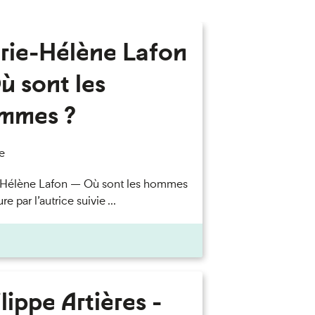
rie-Hélène Lafon
ù sont les
mmes ?
e
-Hélène Lafon — Où sont les hommes
re par l’autrice suivie ...
lippe Artières -