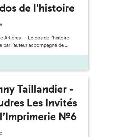
dos de l'histoire
e
e Artières — Le dos de l’histoire
e par l’auteur accompagné de ...
ny Taillandier -
dres Les Invités
l’Imprimerie n°6
e