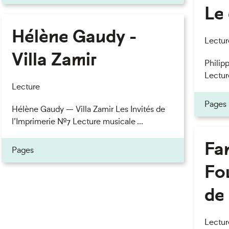
Le 
Hélène Gaudy -
eau des cookies
Lectur
Villa Zamir
Philipp
Lectur
Lecture
Pages
Hélène Gaudy — Villa Zamir Les Invités de
l’Imprimerie n°7 Lecture musicale ...
Fan
Pages
Fou
de 
Lectur