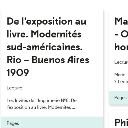
De l’exposition au
Ma
livre. Modernités
- O
sud-américaines.
ho
Rio – Buenos Aires
Lectur
1909
Marie
? Lectu
Lecture
Pages
Les Invités de l’Imprimerie n°8. De
l’exposition au livre. Modernités ...
Phi
Pages