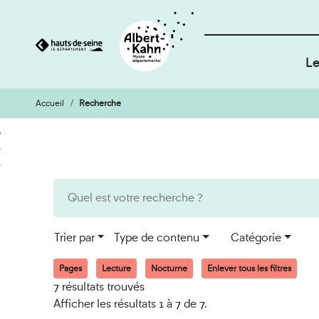
Le
Accueil
Recherche
Cookies et traceurs utilisés sur ce site
Aller
Aller
au
à
contenu
la
recherche
Trier par
Type de contenu
Catégorie
Pages
Lecture
Nocturne
Enlever tous les filtres
7 résultats trouvés
Afficher les résultats 1 à 7 de 7.