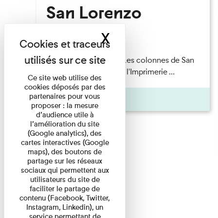
San Lorenzo
X
Masquer le band
Lecture
Patrick Boucheron — Les colonnes de San
Lorenzo Les Invités de l'Imprimerie ...
Ce site web utilise des
cookies déposés par des
partenaires pour vous
Pages
proposer : la mesure
d’audience utile à
l’amélioration du site
(Google analytics), des
cartes interactives (Google
maps), des boutons de
partage sur les réseaux
sociaux qui permettent aux
utilisateurs du site de
faciliter le partage de
contenu (Facebook, Twitter,
Instagram, Linkedin), un
service permettant de