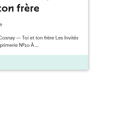
ton frère
e
Cosnay — Toi et ton frère Les Invités
primerie n°10 À ...