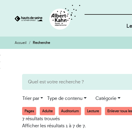
Le
Accueil
Recherche
Cookies et traceurs utilisés sur ce site
Aller
Aller
au
à
contenu
la
recherche
Trier par
Type de contenu
Catégorie
Pages
Adulte
Auditorium
Lecture
Enlever tous les 
7 résultats trouvés
Afficher les résultats 1 à 7 de 7.