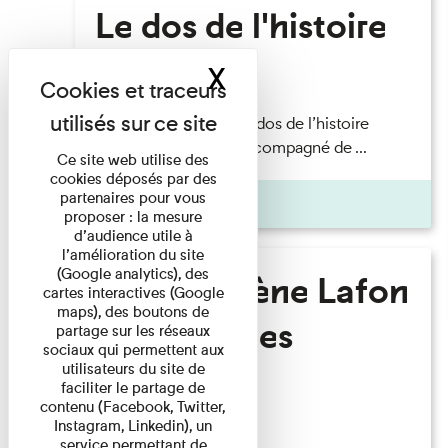
Le dos de l'histoire
X
Masquer le band
Lecture
Philippe Artières — Le dos de l’histoire
Lecture par l’auteur accompagné de ...
Ce site web utilise des
cookies déposés par des
partenaires pour vous
Pages
proposer : la mesure
d’audience utile à
l’amélioration du site
(Google analytics), des
Marie-Hélène Lafon
cartes interactives (Google
maps), des boutons de
- Où sont les
partage sur les réseaux
sociaux qui permettent aux
hommes ?
utilisateurs du site de
faciliter le partage de
contenu (Facebook, Twitter,
Instagram, Linkedin), un
Lecture
service permettant de