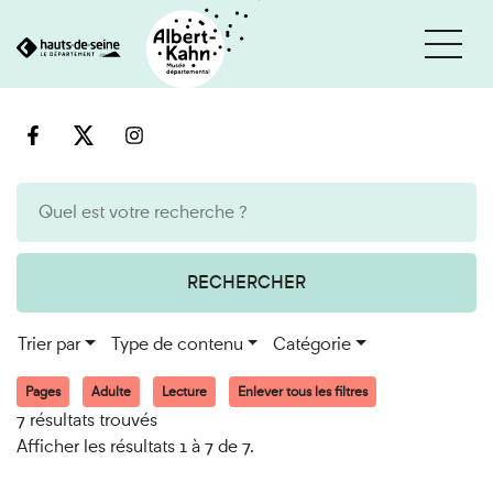
Cookies et traceurs utilisés sur ce site
Aller
Aller
au
à
contenu
la
recherche
RECHERCHER
Trier par
Type de contenu
Catégorie
Pages
Adulte
Lecture
Enlever tous les filtres
7 résultats trouvés
Afficher les résultats 1 à 7 de 7.