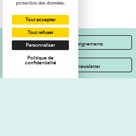
protection des données.
Tout accepter
Tout refuser
Je souhaite des renseignements
Personnaliser
Politique de
confidentialité
Inscrivez-vous à la newsletter
Règlement de visite
Politique de
confidentialité
Contact
Accessibilité : non
Plan du site