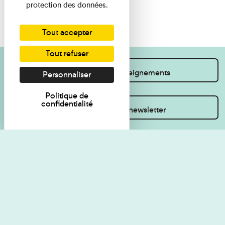
protection des données.
Tout accepter
Tout refuser
Je souhaite des renseignements
Personnaliser
Politique de
confidentialité
Inscrivez-vous à la newsletter
Règlement de visite
Politique de
confidentialité
Contact
Accessibilité : non
Plan du site