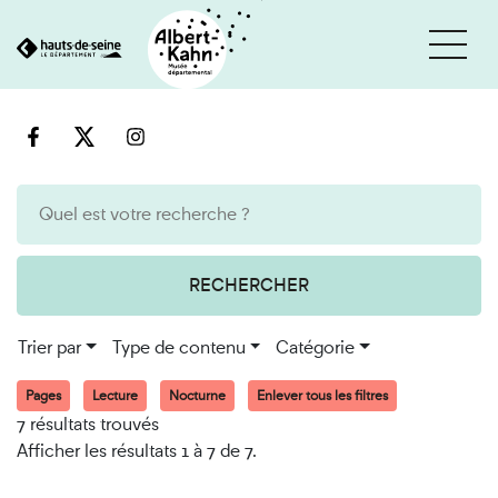
Cookies et traceurs utilisés sur ce site
Aller
Aller
au
à
contenu
la
recherche
RECHERCHER
Trier par
Type de contenu
Catégorie
Pages
Lecture
Nocturne
Enlever tous les filtres
7 résultats trouvés
Afficher les résultats 1 à 7 de 7.