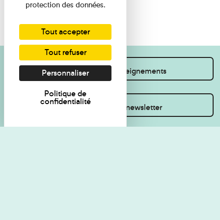
protection des données.
Tout accepter
Tout refuser
Je souhaite des renseignements
Personnaliser
Politique de
confidentialité
Inscrivez-vous à la newsletter
Règlement de visite
Politique de
confidentialité
Contact
Accessibilité : non
Plan du site