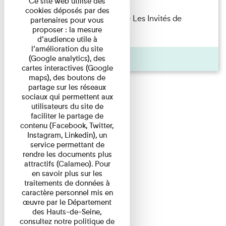
Ce site web utilise des
cookies déposés par des
Marie Cosnay — Toi et ton frère Les Invités de
partenaires pour vous
proposer : la mesure
l'Imprimerie n°10 À ...
d’audience utile à
l’amélioration du site
Pages
(Google analytics), des
cartes interactives (Google
maps), des boutons de
partage sur les réseaux
sociaux qui permettent aux
utilisateurs du site de
faciliter le partage de
contenu (Facebook, Twitter,
Instagram, Linkedin), un
service permettant de
rendre les documents plus
attractifs (Calameo). Pour
en savoir plus sur les
traitements de données à
caractère personnel mis en
œuvre par le Département
des Hauts-de-Seine,
consultez notre politique de