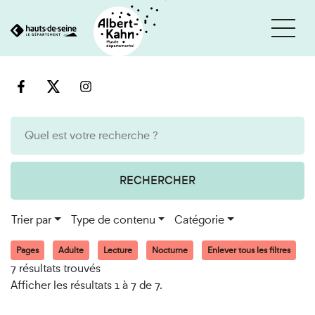
Cookies et traceurs utilisés sur ce site
Aller
Aller
au
à
contenu
la
recherche
RECHERCHER
Trier par
Type de contenu
Catégorie
Pages
Adulte
Lecture
Nocturne
Enlever tous les filtres
7 résultats trouvés
Afficher les résultats 1 à 7 de 7.