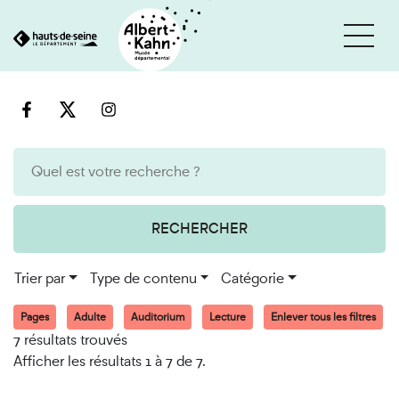
Cookies et traceurs utilisés sur ce site
Aller
Aller
au
à
contenu
la
recherche
RECHERCHER
Trier par
Type de contenu
Catégorie
Pages
Adulte
Auditorium
Lecture
Enlever tous les filtres
7 résultats trouvés
Afficher les résultats 1 à 7 de 7.