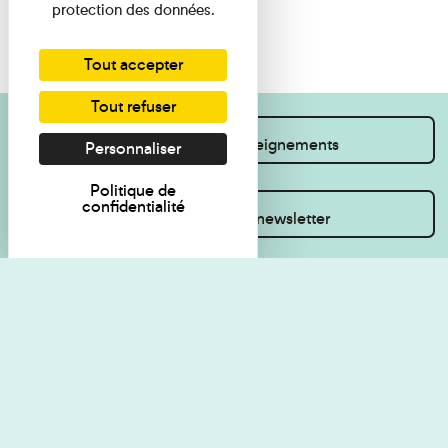
protection des données.
Tout accepter
Tout refuser
Je souhaite des renseignements
Personnaliser
Politique de
confidentialité
Inscrivez-vous à la newsletter
Règlement de visite
Politique de
confidentialité
Contact
Accessibilité : non
Plan du site