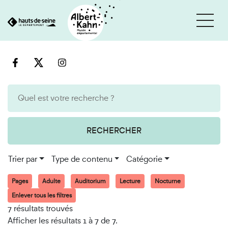
Cookies et traceurs utilisés sur ce site
Aller
Aller
au
à
contenu
la
recherche
RECHERCHER
Trier par
Type de contenu
Catégorie
Pages
Adulte
Auditorium
Lecture
Nocturne
Enlever tous les filtres
7 résultats trouvés
Afficher les résultats 1 à 7 de 7.