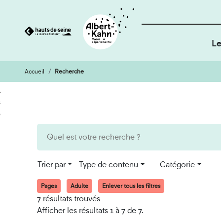
Le
Accueil
Recherche
Cookies et traceurs utilisés sur ce site
Aller
Aller
au
à
contenu
la
recherche
Trier par
Type de contenu
Catégorie
Pages
Adulte
Enlever tous les filtres
7 résultats trouvés
Afficher les résultats 1 à 7 de 7.