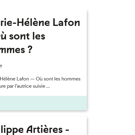
rie-Hélène Lafon
ù sont les
mmes ?
e
-Hélène Lafon — Où sont les hommes
re par l’autrice suivie ...
lippe Artières -