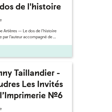
dos de l'histoire
e
e Artières — Le dos de l’histoire
e par l’auteur accompagné de ...
ny Taillandier -
dres Les Invités
l’Imprimerie n°6
e