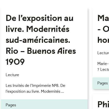
De l’exposition au
Ma
livre. Modernités
- O
sud-américaines.
ho
Rio – Buenos Aires
Lectur
1909
Marie
? Lectu
Lecture
Pages
Les Invités de l’Imprimerie n°8. De
l’exposition au livre. Modernités ...
Phi
Pages