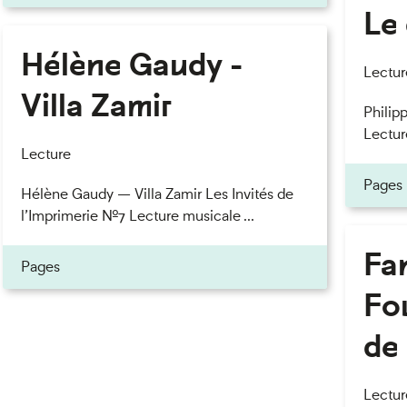
Le 
Hélène Gaudy -
eau des cookies
Lectur
Villa Zamir
Philipp
Lectur
Lecture
Pages
Hélène Gaudy — Villa Zamir Les Invités de
l’Imprimerie n°7 Lecture musicale ...
Fan
Pages
Fou
de 
Lectur