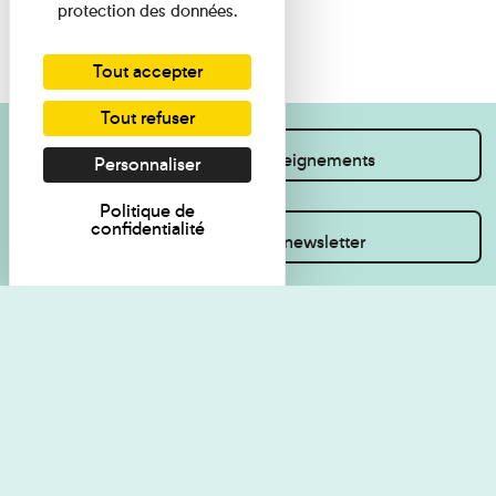
protection des données.
Tout accepter
Tout refuser
Je souhaite des renseignements
Personnaliser
Politique de
confidentialité
Inscrivez-vous à la newsletter
Règlement de visite
Politique de
confidentialité
Contact
Accessibilité : non
Plan du site