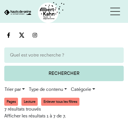
Cookies et traceurs utilisés sur ce site
Aller
Aller
au
à
contenu
la
recherche
RECHERCHER
Trier par
Type de contenu
Catégorie
Pages
Lecture
Enlever tous les filtres
7 résultats trouvés
Afficher les résultats 1 à 7 de 7.