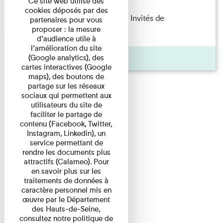
Ce site web utilise des
cookies déposés par des
Fanny Taillandier – Foudres Les Invités de
partenaires pour vous
proposer : la mesure
l’Imprimerie n°6 Lecture ...
d’audience utile à
l’amélioration du site
Pages
(Google analytics), des
cartes interactives (Google
maps), des boutons de
partage sur les réseaux
sociaux qui permettent aux
utilisateurs du site de
faciliter le partage de
contenu (Facebook, Twitter,
Instagram, Linkedin), un
service permettant de
rendre les documents plus
attractifs (Calameo). Pour
en savoir plus sur les
traitements de données à
caractère personnel mis en
œuvre par le Département
des Hauts-de-Seine,
consultez notre politique de