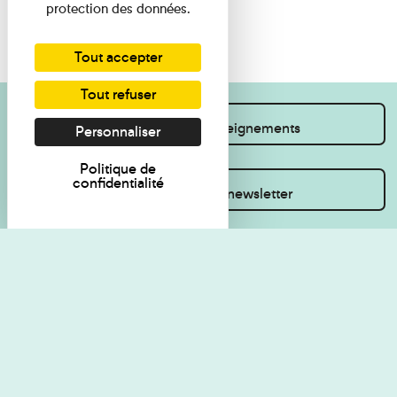
protection des données.
Tout accepter
Tout refuser
Je souhaite des renseignements
Personnaliser
Politique de
confidentialité
Inscrivez-vous à la newsletter
Règlement de visite
Politique de
confidentialité
Contact
Accessibilité : non
Plan du site