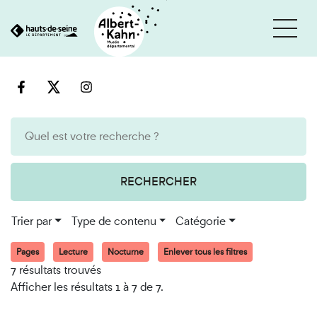
Cookies et traceurs utilisés sur ce site
Aller
Aller
au
à
contenu
la
recherche
RECHERCHER
Trier par
Type de contenu
Catégorie
Pages
Lecture
Nocturne
Enlever tous les filtres
7 résultats trouvés
Afficher les résultats 1 à 7 de 7.