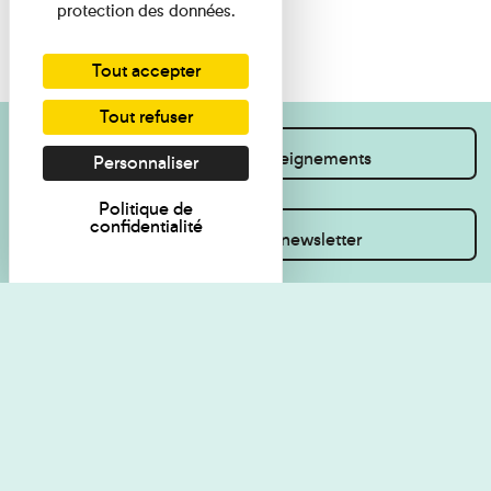
protection des données.
Tout accepter
Tout refuser
Je souhaite des renseignements
Personnaliser
Politique de
confidentialité
Inscrivez-vous à la newsletter
Règlement de visite
Politique de
confidentialité
Contact
Accessibilité : non
Plan du site