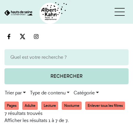
Cookies et traceurs utilisés sur ce site
Aller
Aller
au
à
contenu
la
recherche
RECHERCHER
Trier par
Type de contenu
Catégorie
Pages
Adulte
Lecture
Nocturne
Enlever tous les filtres
7 résultats trouvés
Afficher les résultats 1 à 7 de 7.