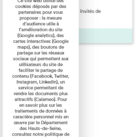
Ce site web utilise des
cookies déposés par des
Fanny Taillandier – Foudres Les Invités de
partenaires pour vous
proposer : la mesure
l’Imprimerie n°6 Lecture ...
d’audience utile à
l’amélioration du site
Pages
(Google analytics), des
cartes interactives (Google
maps), des boutons de
partage sur les réseaux
sociaux qui permettent aux
utilisateurs du site de
faciliter le partage de
contenu (Facebook, Twitter,
Instagram, Linkedin), un
service permettant de
rendre les documents plus
attractifs (Calameo). Pour
en savoir plus sur les
traitements de données à
caractère personnel mis en
œuvre par le Département
des Hauts-de-Seine,
consultez notre politique de