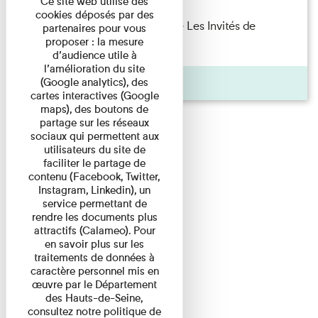
Ce site web utilise des
cookies déposés par des
Marie Cosnay — Toi et ton frère Les Invités de
partenaires pour vous
proposer : la mesure
l'Imprimerie n°10 À ...
d’audience utile à
l’amélioration du site
Pages
(Google analytics), des
cartes interactives (Google
maps), des boutons de
partage sur les réseaux
sociaux qui permettent aux
utilisateurs du site de
faciliter le partage de
contenu (Facebook, Twitter,
Instagram, Linkedin), un
service permettant de
rendre les documents plus
attractifs (Calameo). Pour
en savoir plus sur les
traitements de données à
caractère personnel mis en
œuvre par le Département
des Hauts-de-Seine,
consultez notre politique de