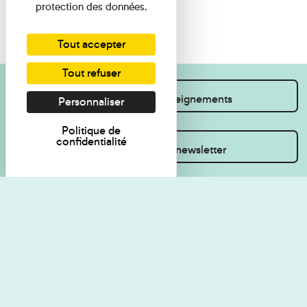
protection des données.
Tout accepter
Tout refuser
Je souhaite des renseignements
Personnaliser
Politique de
confidentialité
Inscrivez-vous à la newsletter
Règlement de visite
Politique de
confidentialité
Contact
Accessibilité : non
Plan du site