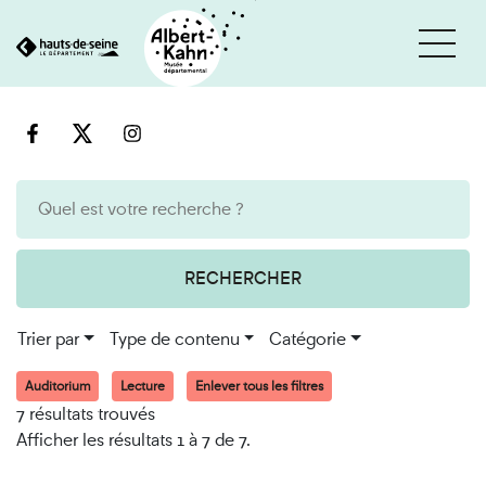
Cookies et traceurs utilisés sur ce site
Aller
Aller
au
à
contenu
la
recherche
RECHERCHER
Trier par
Type de contenu
Catégorie
Auditorium
Lecture
Enlever tous les filtres
7 résultats trouvés
Afficher les résultats 1 à 7 de 7.