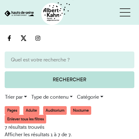
Cookies et traceurs utilisés sur ce site
Aller
Aller
au
à
contenu
la
recherche
RECHERCHER
Trier par
Type de contenu
Catégorie
Pages
Adulte
Auditorium
Nocturne
Enlever tous les filtres
7 résultats trouvés
Afficher les résultats 1 à 7 de 7.