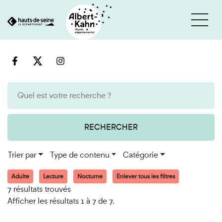
Cookies et traceurs utilisés sur ce site
Aller
Aller
au
à
contenu
la
recherche
RECHERCHER
Trier par
Type de contenu
Catégorie
Adulte
Lecture
Nocturne
Enlever tous les filtres
7 résultats trouvés
Afficher les résultats 1 à 7 de 7.