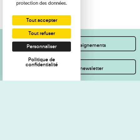
protection des données.
Tout accepter
Tout refuser
Je souhaite des renseignements
Personnaliser
Politique de
confidentialité
Inscrivez-vous à la newsletter
Règlement de visite
Politique de
confidentialité
Contact
Accessibilité : non
Plan du site