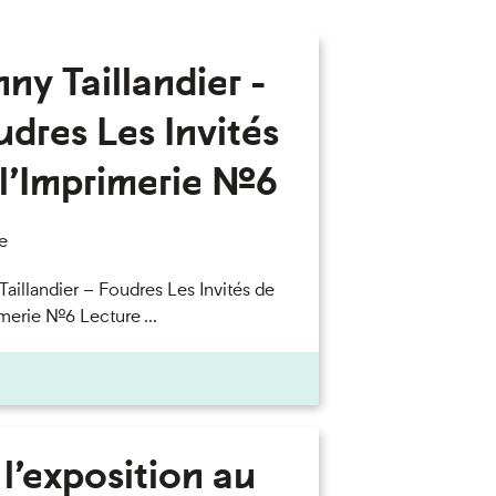
ny Taillandier -
dres Les Invités
l’Imprimerie n°6
e
Taillandier – Foudres Les Invités de
merie n°6 Lecture ...
l’exposition au