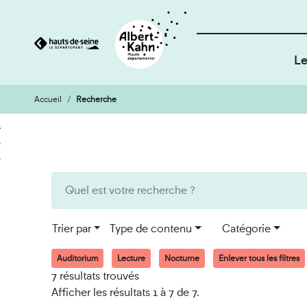
Le
Accueil
Recherche
Cookies et traceurs utilisés sur ce site
Aller
Aller
au
à
contenu
la
recherche
Trier par
Type de contenu
Catégorie
Auditorium
Lecture
Nocturne
Enlever tous les filtres
7 résultats trouvés
Afficher les résultats 1 à 7 de 7.