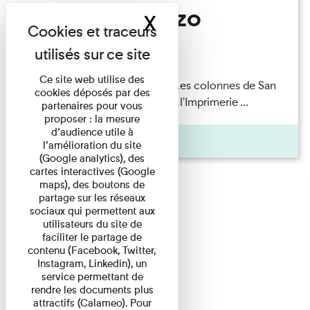
San Lorenzo
X
Masquer le band
Lecture
Ce site web utilise des
Patrick Boucheron — Les colonnes de San
cookies déposés par des
Lorenzo Les Invités de l'Imprimerie ...
partenaires pour vous
proposer : la mesure
d’audience utile à
Pages
l’amélioration du site
(Google analytics), des
cartes interactives (Google
maps), des boutons de
partage sur les réseaux
sociaux qui permettent aux
utilisateurs du site de
faciliter le partage de
contenu (Facebook, Twitter,
Instagram, Linkedin), un
service permettant de
rendre les documents plus
attractifs (Calameo). Pour