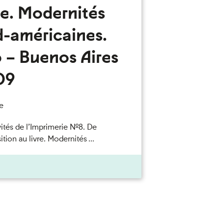
re. Modernités
d-américaines.
 – Buenos Aires
09
e
vités de l’Imprimerie n°8. De
ition au livre. Modernités ...