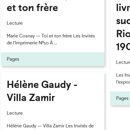
et ton frère
liv
eau des cookies
su
Lecture
Rio
Marie Cosnay — Toi et ton frère Les Invités
de l'Imprimerie n°10 À ...
19
Pages
Lectur
Les In
Hélène Gaudy -
l’expos
Villa Zamir
Pages
Lecture
Hélène Gaudy — Villa Zamir Les Invités de