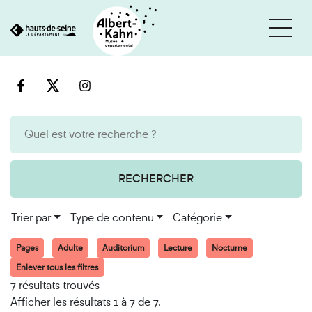
Cookies et traceurs utilisés sur ce site
Aller
Aller
au
à
contenu
la
recherche
RECHERCHER
Trier par
Type de contenu
Catégorie
Pages
Adulte
Auditorium
Lecture
Nocturne
Enlever tous les filtres
7 résultats trouvés
Afficher les résultats 1 à 7 de 7.