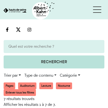
Cookies et traceurs utilisés sur ce site
Aller
Aller
au
à
contenu
la
recherche
RECHERCHER
Trier par
Type de contenu
Catégorie
Pages
Auditorium
Lecture
Nocturne
Enlever tous les filtres
7 résultats trouvés
Afficher les résultats 1 à 7 de 7.