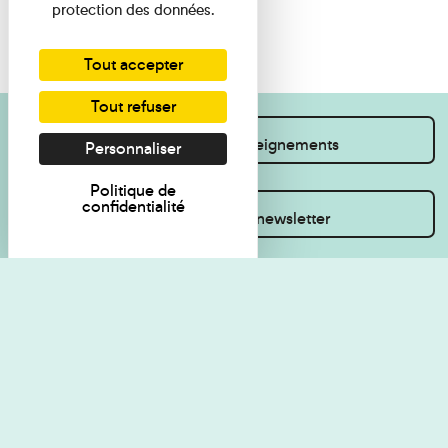
protection des données.
Tout accepter
Tout refuser
Je souhaite des renseignements
Personnaliser
Politique de
confidentialité
Inscrivez-vous à la newsletter
Règlement de visite
Politique de
confidentialité
Contact
Accessibilité : non
Plan du site