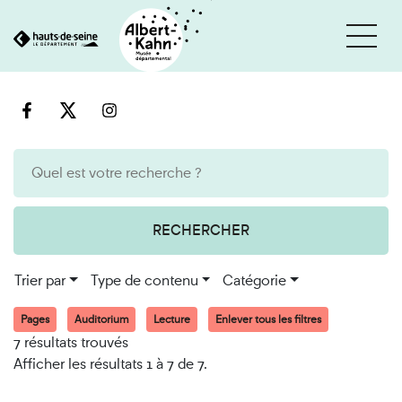
Cookies et traceurs utilisés sur ce site
Aller
Aller
au
à
contenu
la
recherche
RECHERCHER
Trier par
Type de contenu
Catégorie
Pages
Auditorium
Lecture
Enlever tous les filtres
7 résultats trouvés
Afficher les résultats 1 à 7 de 7.