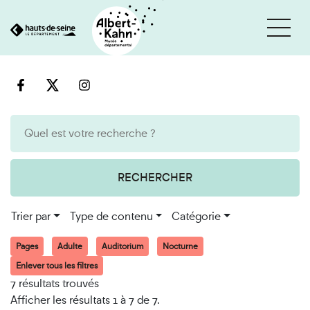
Cookies et traceurs utilisés sur ce site
Aller
Aller
au
à
contenu
la
recherche
RECHERCHER
Trier par
Type de contenu
Catégorie
Pages
Adulte
Auditorium
Nocturne
Enlever tous les filtres
7 résultats trouvés
Afficher les résultats 1 à 7 de 7.