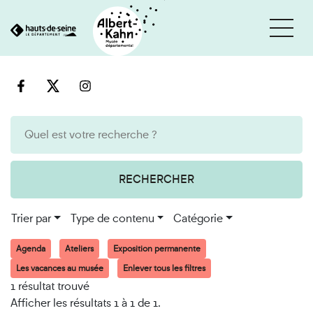
Cookies et traceurs utilisés sur ce site
Aller
Aller
au
à
contenu
la
recherche
RECHERCHER
Trier par
Type de contenu
Catégorie
Agenda
Ateliers
Exposition permanente
Les vacances au musée
Enlever tous les filtres
1 résultat trouvé
Afficher les résultats 1 à 1 de 1.