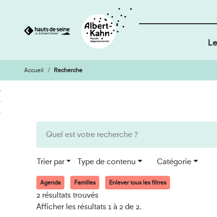
Le
Accueil
Recherche
Cookies et traceurs utilisés sur ce site
Aller
Aller
au
à
contenu
la
recherche
Trier par
Type de contenu
Catégorie
Agenda
Familles
Enlever tous les filtres
2 résultats trouvés
Afficher les résultats 1 à 2 de 2.