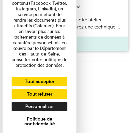
contenu (Facebook, Twitter,
Du 23/08/2026 au 23/08/2026
Instagram, Linkedin), un
service permettant de
Participez en famille à notre atelier
rendre les documents plus
attractifs (Calameo). Pour
Photogramme et explorez une technique ...
en savoir plus sur les
traitements de données à
caractère personnel mis en
Agenda
œuvre par le Département
des Hauts-de-Seine,
consultez notre politique de
protection des données.
Tout accepter
Tout refuser
Personnaliser
Politique de
confidentialité