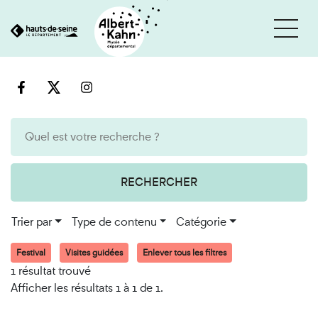
Cookies et traceurs utilisés sur ce site
Aller
Aller
au
à
contenu
la
recherche
RECHERCHER
Trier par
Type de contenu
Catégorie
Festival
Visites guidées
Enlever tous les filtres
1 résultat trouvé
Afficher les résultats 1 à 1 de 1.