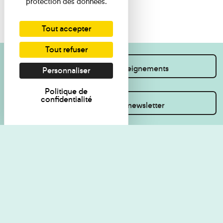
protection des données.
Tout accepter
Tout refuser
Je souhaite des renseignements
Personnaliser
Politique de
confidentialité
Inscrivez-vous à la newsletter
Règlement de visite
Politique de
confidentialité
Contact
Accessibilité : non
Plan du site