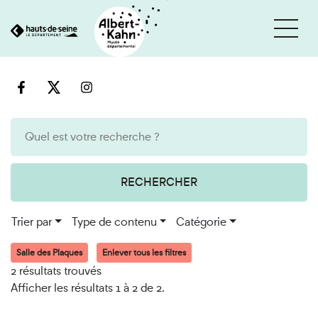
Cookies et traceurs utilisés sur ce site
Aller
Aller
au
à
contenu
la
recherche
RECHERCHER
Trier par
Type de contenu
Catégorie
Salle des Plaques
Enlever tous les filtres
2 résultats trouvés
Afficher les résultats 1 à 2 de 2.