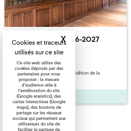
X
Masquer le band
Appel à projets 2026-2027
Salle des Plaques
20/01/2026
Ce site web utilise des
cookies déposés par des
L'appel à projets, pour la 5ème édition de la
partenaires pour vous
proposer : la mesure
résidence de création, est ...
d’audience utile à
l’amélioration du site
Actualité
(Google analytics), des
cartes interactives (Google
maps), des boutons de
partage sur les réseaux
sociaux qui permettent aux
utilisateurs du site de
faciliter le partage de