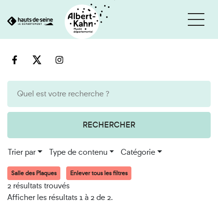
Cookies et traceurs utilisés sur ce site
Aller
Aller
au
à
contenu
la
recherche
RECHERCHER
Trier par
Type de contenu
Catégorie
Salle des Plaques
Enlever tous les filtres
2 résultats trouvés
Afficher les résultats 1 à 2 de 2.