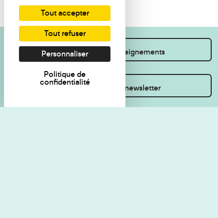
Tout accepter
Tout refuser
Je souhaite des renseignements
Personnaliser
Politique de
confidentialité
Inscrivez-vous à la newsletter
Règlement de visite
Politique de
confidentialité
Contact
Accessibilité : non
Plan du site
conforme
Les Amis du musée