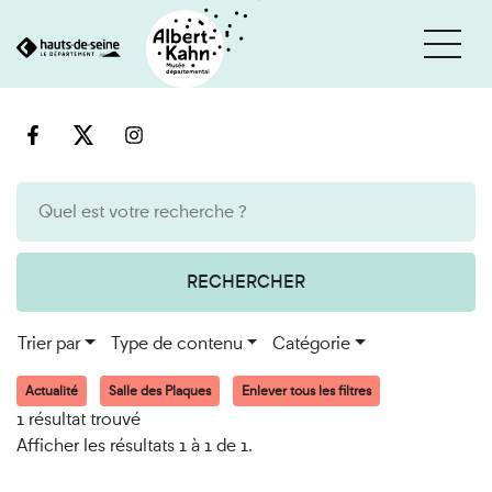
Cookies et traceurs utilisés sur ce site
Aller
Aller
au
à
contenu
la
recherche
RECHERCHER
Trier par
Type de contenu
Catégorie
Actualité
Salle des Plaques
Enlever tous les filtres
1 résultat trouvé
Afficher les résultats 1 à 1 de 1.