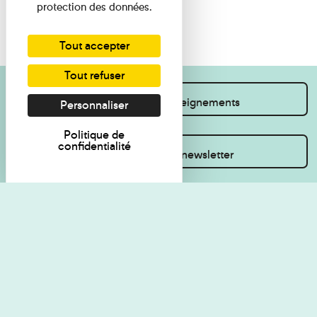
protection des données.
Tout accepter
Tout refuser
Je souhaite des renseignements
Personnaliser
Politique de
confidentialité
Inscrivez-vous à la newsletter
Règlement de visite
Politique de
confidentialité
Contact
Accessibilité : non
Plan du site