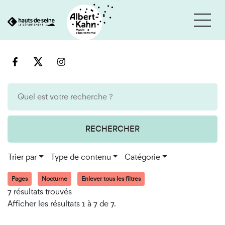
Cookies et traceurs utilisés sur ce site
Aller
Aller
au
à
contenu
la
recherche
RECHERCHER
Trier par
Type de contenu
Catégorie
Pages
Nocturne
Enlever tous les filtres
7 résultats trouvés
Afficher les résultats 1 à 7 de 7.