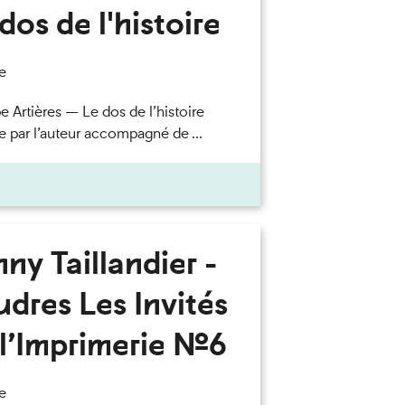
dos de l'histoire
e
e Artières — Le dos de l’histoire
e par l’auteur accompagné de ...
ny Taillandier -
dres Les Invités
l’Imprimerie n°6
e