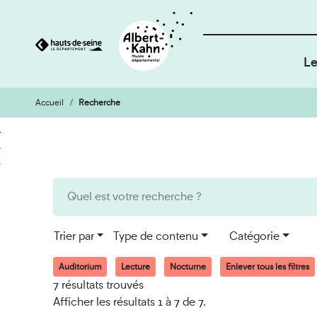
Le
Accueil
Recherche
Cookies et traceurs utilisés sur ce site
Aller
Aller
au
à
contenu
la
recherche
Trier par
Type de contenu
Catégorie
Auditorium
Lecture
Nocturne
Enlever tous les filtres
7 résultats trouvés
Afficher les résultats 1 à 7 de 7.