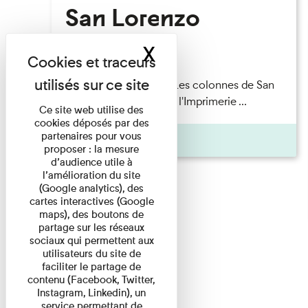
San Lorenzo
X
Masquer le band
Lecture
Patrick Boucheron — Les colonnes de San
Lorenzo Les Invités de l'Imprimerie ...
Ce site web utilise des
cookies déposés par des
partenaires pour vous
Pages
proposer : la mesure
d’audience utile à
l’amélioration du site
(Google analytics), des
cartes interactives (Google
maps), des boutons de
partage sur les réseaux
sociaux qui permettent aux
utilisateurs du site de
faciliter le partage de
contenu (Facebook, Twitter,
Instagram, Linkedin), un
service permettant de