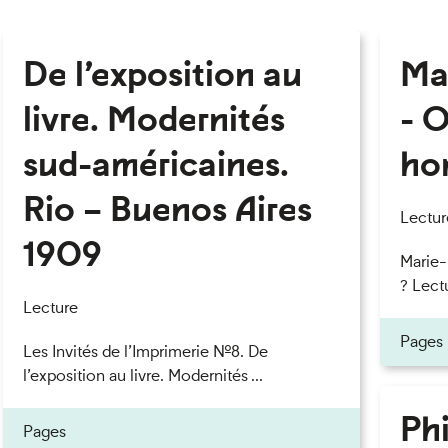
De l’exposition au
Ma
livre. Modernités
- O
sud-américaines.
ho
Rio – Buenos Aires
Lectur
1909
Marie
? Lectu
Lecture
Pages
Les Invités de l’Imprimerie n°8. De
l’exposition au livre. Modernités ...
Phi
Pages