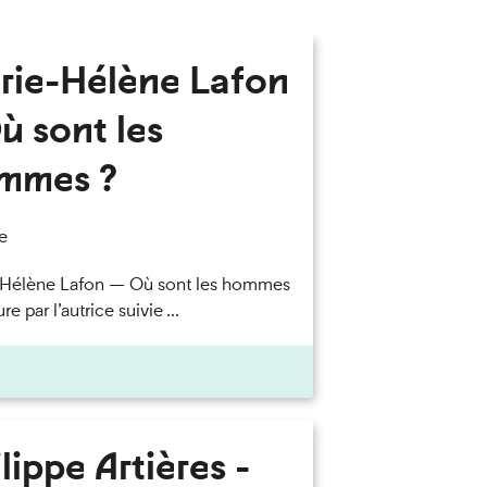
rie-Hélène Lafon
ù sont les
mmes ?
e
-Hélène Lafon — Où sont les hommes
re par l’autrice suivie ...
lippe Artières -