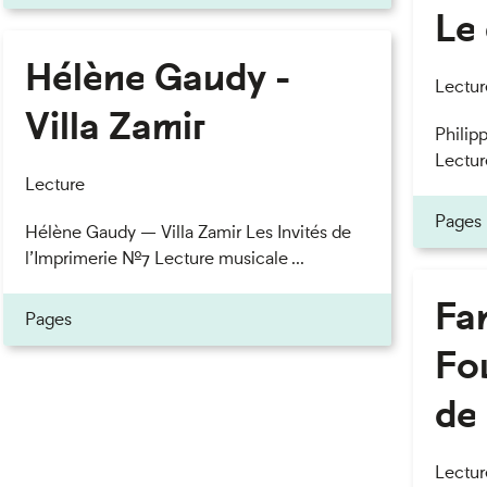
Le 
Hélène Gaudy -
eau des cookies
Lectur
Villa Zamir
Philipp
Lectur
Lecture
Pages
Hélène Gaudy — Villa Zamir Les Invités de
l’Imprimerie n°7 Lecture musicale ...
Fan
Pages
Fou
de 
Lectur