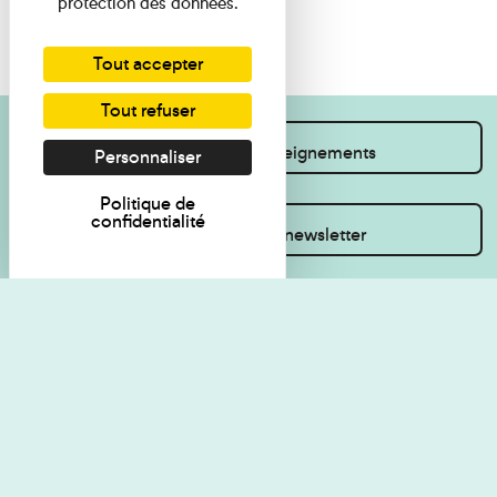
protection des données.
Tout accepter
Tout refuser
Je souhaite des renseignements
Personnaliser
Politique de
confidentialité
Inscrivez-vous à la newsletter
Règlement de visite
Politique de
confidentialité
Contact
Accessibilité : non
Plan du site