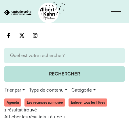
Cookies et traceurs utilisés sur ce site
Aller
Aller
au
à
contenu
la
recherche
RECHERCHER
Trier par
Type de contenu
Catégorie
Agenda
Les vacances au musée
Enlever tous les filtres
1 résultat trouvé
Afficher les résultats 1 à 1 de 1.