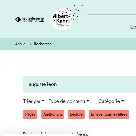
Le
Accueil
Recherche
Cookies et traceurs utilisés sur ce site
Aller
Aller
au
à
contenu
la
recherche
Trier par
Type de contenu
Catégorie
Pages
Auditorium
Lecture
Enlever tous les filtres
Recherché pour auguste léon.