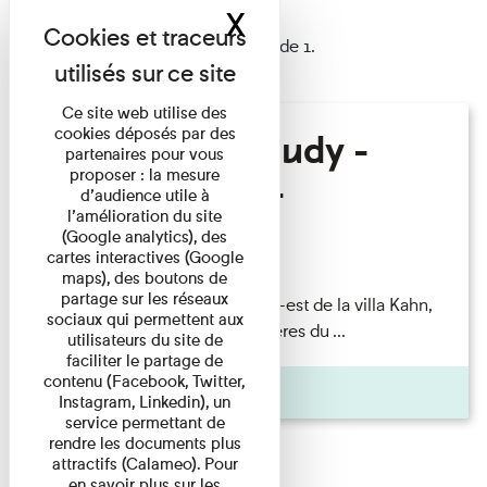
X
Masquer le band
1 résultat trouvé
Afficher les résultats 1 à 1 de 1.
Ce site web utilise des
cookies déposés par des
Hélène Gaudy -
partenaires pour vous
proposer : la mesure
Villa Zamir
d’audience utile à
l’amélioration du site
(Google analytics), des
Lecture
cartes interactives (Google
maps), des boutons de
partage sur les réseaux
couchant) [Angle nord-est de la villa Kahn,
sociaux qui permettent aux
dite villa Zamir et lumières du ...
utilisateurs du site de
faciliter le partage de
contenu (Facebook, Twitter,
Pages
Instagram, Linkedin), un
service permettant de
rendre les documents plus
attractifs (Calameo). Pour
en savoir plus sur les