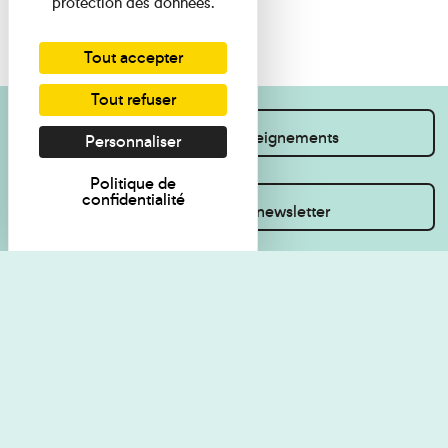
protection des données.
Tout accepter
Tout refuser
Je souhaite des renseignements
Personnaliser
Politique de
confidentialité
Inscrivez-vous à la newsletter
Règlement de visite
Politique de
confidentialité
Contact
Accessibilité : non
Plan du site