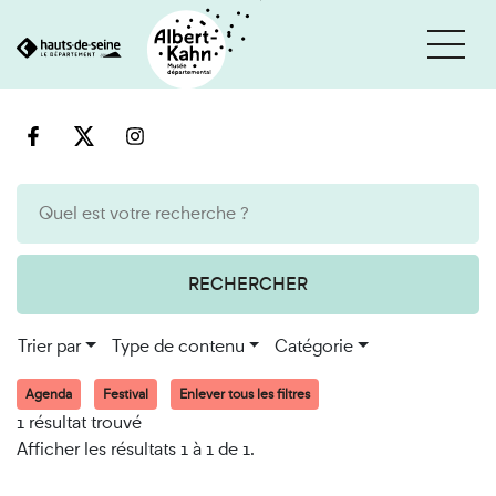
Cookies et traceurs utilisés sur ce site
Aller
Aller
au
à
contenu
la
recherche
RECHERCHER
Trier par
Type de contenu
Catégorie
Agenda
Festival
Enlever tous les filtres
1 résultat trouvé
Afficher les résultats 1 à 1 de 1.