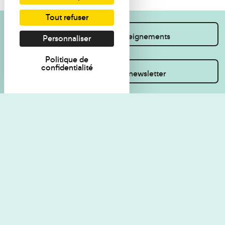
Tout refuser
Je souhaite des renseignements
Personnaliser
Politique de
confidentialité
Inscrivez-vous à la newsletter
Règlement de visite
Politique de
confidentialité
Contact
Accessibilité : non
Plan du site
conforme
Les Amis du musée
Gestion des cookies
Mentions légales