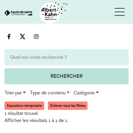
Cookies et traceurs utilisés sur ce site
Aller
Aller
au
à
contenu
la
recherche
RECHERCHER
Trier par
Type de contenu
Catégorie
Exposition temporaire
Enlever tous les filtres
1 résultat trouvé
Afficher les résultats 1 à 1 de 1.