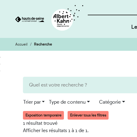
Le
Accueil
Recherche
Cookies et traceurs utilisés sur ce site
Aller
Aller
au
à
contenu
la
recherche
Trier par
Type de contenu
Catégorie
Exposition temporaire
Enlever tous les filtres
1 résultat trouvé
Afficher les résultats 1 à 1 de 1.