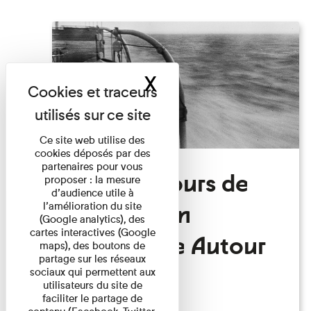
X
Masquer le band
Ce site web utilise des
cookies déposés par des
partenaires pour vous
Derniers jours de
proposer : la mesure
d’audience utile à
l'exposition
l’amélioration du site
(Google analytics), des
cartes interactives (Google
temporaire Autour
maps), des boutons de
partage sur les réseaux
du Monde
sociaux qui permettent aux
utilisateurs du site de
faciliter le partage de