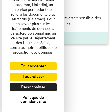
contenu (Facebook, Twitter,
Exposition temporaire
Instagram, Linkedin), un
14/12/2022
service permettant de
rendre les documents plus
Embarquez dans une traversée sensible des
attractifs (Calameo). Pour
collections et explorez les ...
en savoir plus sur les
traitements de données à
caractère personnel mis en
Actualité
œuvre par le Département
des Hauts-de-Seine,
consultez notre politique de
protection des données.
Tout accepter
Tout refuser
Personnaliser
Politique de
confidentialité