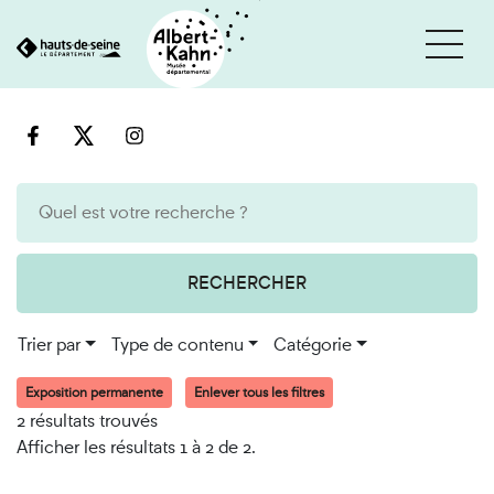
Cookies et traceurs utilisés sur ce site
Aller
Aller
au
à
contenu
la
recherche
RECHERCHER
Trier par
Type de contenu
Catégorie
Exposition permanente
Enlever tous les filtres
2 résultats trouvés
Afficher les résultats 1 à 2 de 2.