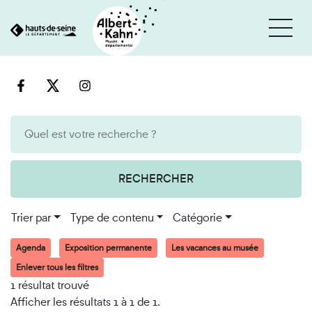
Cookies et traceurs utilisés sur ce site
Aller
Aller
au
à
contenu
la
recherche
RECHERCHER
Trier par
Type de contenu
Catégorie
Agenda
Exposition permanente
Les vacances au musée
Enlever tous les filtres
1 résultat trouvé
Afficher les résultats 1 à 1 de 1.