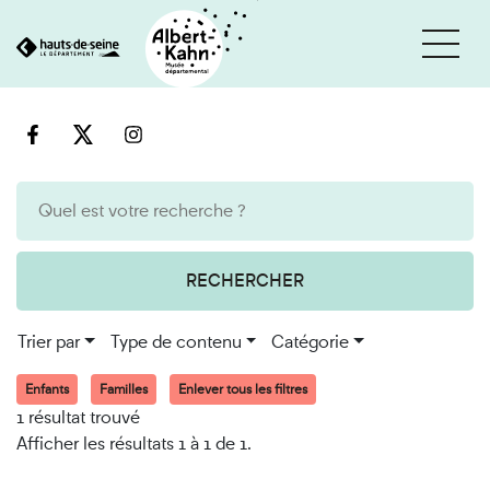
Cookies et traceurs utilisés sur ce site
Aller
Aller
au
à
contenu
la
recherche
RECHERCHER
Trier par
Type de contenu
Catégorie
Enfants
Familles
Enlever tous les filtres
1 résultat trouvé
Afficher les résultats 1 à 1 de 1.