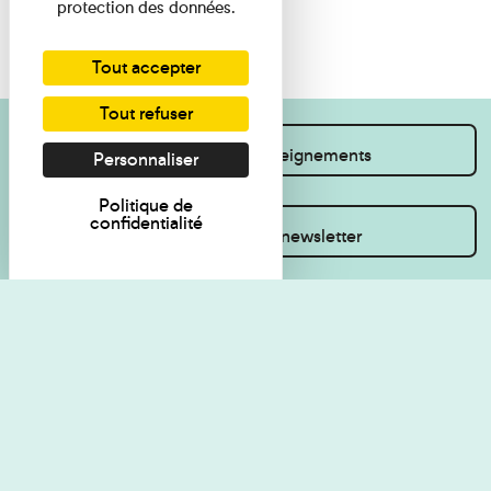
protection des données.
Tout accepter
Tout refuser
Je souhaite des renseignements
Personnaliser
Politique de
confidentialité
Inscrivez-vous à la newsletter
Règlement de visite
Politique de
confidentialité
Contact
Accessibilité : non
Plan du site