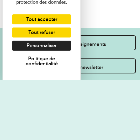
protection des données.
Tout accepter
Tout refuser
Je souhaite des renseignements
Personnaliser
Politique de
confidentialité
Inscrivez-vous à la newsletter
Règlement de visite
Politique de
confidentialité
Contact
Accessibilité : non
Plan du site