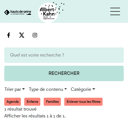
Cookies et traceurs utilisés sur ce site
Aller
Aller
au
à
contenu
la
recherche
RECHERCHER
Trier par
Type de contenu
Catégorie
Agenda
Enfants
Familles
Enlever tous les filtres
1 résultat trouvé
Afficher les résultats 1 à 1 de 1.