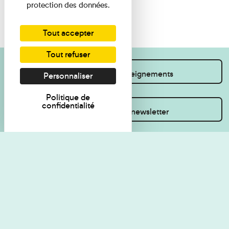
protection des données.
Tout accepter
Tout refuser
Je souhaite des renseignements
Personnaliser
Politique de
confidentialité
Inscrivez-vous à la newsletter
Règlement de visite
Politique de
confidentialité
Contact
Accessibilité : non
Plan du site