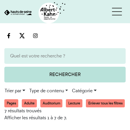
Cookies et traceurs utilisés sur ce site
Aller
Aller
au
à
contenu
la
recherche
RECHERCHER
Trier par
Type de contenu
Catégorie
Pages
Adulte
Auditorium
Lecture
Enlever tous les filtres
7 résultats trouvés
Afficher les résultats 1 à 7 de 7.