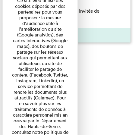
Ce site web utilise des
cookies déposés par des
Fanny Taillandier – Foudres Les Invités de
partenaires pour vous
proposer : la mesure
l’Imprimerie n°6 Lecture ...
d’audience utile à
l’amélioration du site
Pages
(Google analytics), des
cartes interactives (Google
maps), des boutons de
partage sur les réseaux
sociaux qui permettent aux
utilisateurs du site de
faciliter le partage de
contenu (Facebook, Twitter,
Instagram, Linkedin), un
service permettant de
rendre les documents plus
attractifs (Calameo). Pour
en savoir plus sur les
traitements de données à
caractère personnel mis en
œuvre par le Département
des Hauts-de-Seine,
consultez notre politique de