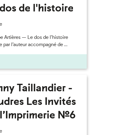
dos de l'histoire
e
e Artières — Le dos de l’histoire
e par l’auteur accompagné de ...
ny Taillandier -
dres Les Invités
l’Imprimerie n°6
e