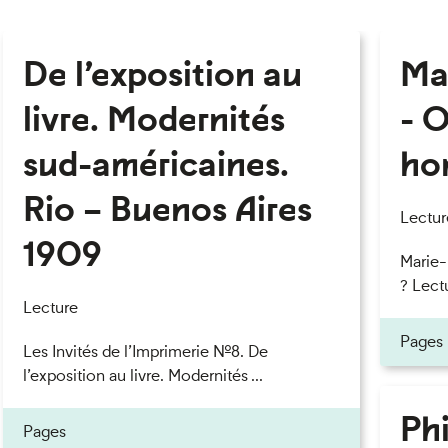
De l’exposition au
Ma
livre. Modernités
- O
sud-américaines.
ho
Rio – Buenos Aires
Lectur
1909
Marie
? Lectu
Lecture
Pages
Les Invités de l’Imprimerie n°8. De
l’exposition au livre. Modernités ...
Phi
Pages