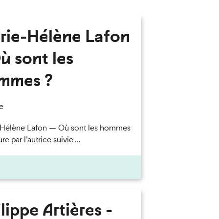
rie-Hélène Lafon
ù sont les
mmes ?
e
-Hélène Lafon — Où sont les hommes
re par l’autrice suivie ...
lippe Artières -