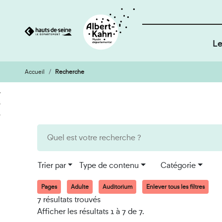
Le
Accueil
Recherche
Cookies et traceurs utilisés sur ce site
Aller
Aller
au
à
contenu
la
recherche
Trier par
Type de contenu
Catégorie
Pages
Adulte
Auditorium
Enlever tous les filtres
7 résultats trouvés
Afficher les résultats 1 à 7 de 7.