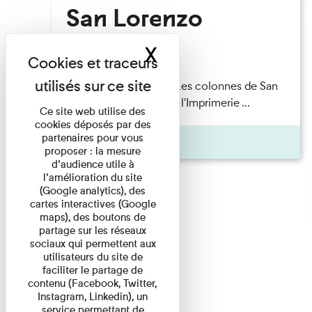
San Lorenzo
X
Masquer le band
Lecture
Patrick Boucheron — Les colonnes de San
Lorenzo Les Invités de l'Imprimerie ...
Ce site web utilise des
cookies déposés par des
partenaires pour vous
Pages
proposer : la mesure
d’audience utile à
l’amélioration du site
(Google analytics), des
cartes interactives (Google
maps), des boutons de
partage sur les réseaux
sociaux qui permettent aux
utilisateurs du site de
faciliter le partage de
contenu (Facebook, Twitter,
Instagram, Linkedin), un
service permettant de