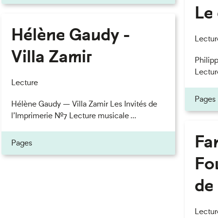
Le 
Hélène Gaudy -
eau des cookies
Lectur
Villa Zamir
Philipp
Lectur
Lecture
Pages
Hélène Gaudy — Villa Zamir Les Invités de
l’Imprimerie n°7 Lecture musicale ...
Fan
Pages
Fou
de 
Lectur