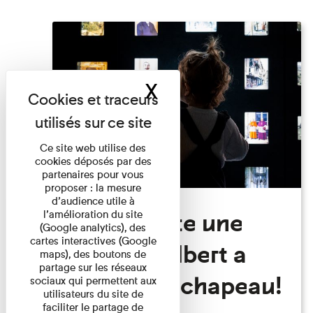
X
Masquer le band
Ce site web utilise des
cookies déposés par des
partenaires pour vous
proposer : la mesure
d’audience utile à
Visite Toute une
l’amélioration du site
(Google analytics), des
cartes interactives (Google
histoire: Albert a
maps), des boutons de
partage sur les réseaux
perdu son chapeau!
sociaux qui permettent aux
utilisateurs du site de
faciliter le partage de