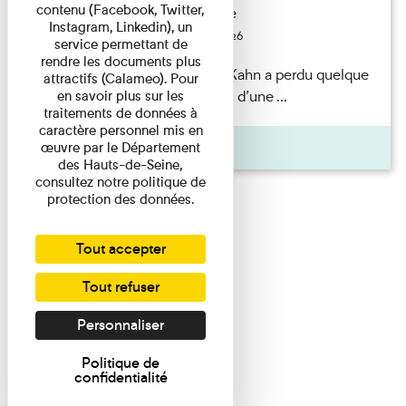
contenu (Facebook, Twitter,
Exposition permanente
Instagram, Linkedin), un
Du 15/08/2026 au 15/08/2026
service permettant de
rendre les documents plus
Il semblerait qu’Albert Kahn a perdu quelque
attractifs (Calameo). Pour
chose... Accompagnés d’une ...
en savoir plus sur les
traitements de données à
caractère personnel mis en
Agenda
œuvre par le Département
des Hauts-de-Seine,
consultez notre politique de
protection des données.
Tout accepter
Tout refuser
Personnaliser
Politique de
confidentialité