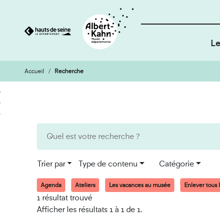
Le
Accueil
Recherche
Cookies et traceurs utilisés sur ce site
Aller
Aller
au
à
contenu
la
recherche
Trier par
Type de contenu
Catégorie
Agenda
Ateliers
Les vacances au musée
Enlever tous l
1 résultat trouvé
Afficher les résultats 1 à 1 de 1.