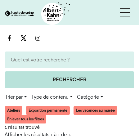
Cookies et traceurs utilisés sur ce site
Aller
Aller
au
à
contenu
la
recherche
RECHERCHER
Trier par
Type de contenu
Catégorie
Ateliers
Exposition permanente
Les vacances au musée
Enlever tous les filtres
1 résultat trouvé
Afficher les résultats 1 à 1 de 1.