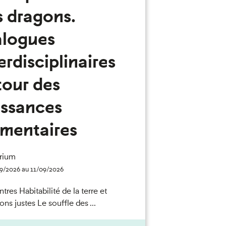
s dragons.
alogues
erdisciplinaires
tour des
issances
émentaires
rium
9/2026 au 11/09/2026
res Habitabilité de la terre et
ions justes Le souffle des ...