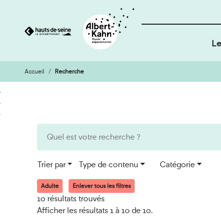
Le
Accueil
Recherche
Cookies et traceurs utilisés sur ce site
Aller
Aller
au
à
contenu
la
recherche
Trier par
Type de contenu
Catégorie
Adulte
Enlever tous les filtres
10 résultats trouvés
Afficher les résultats 1 à 10 de 10.