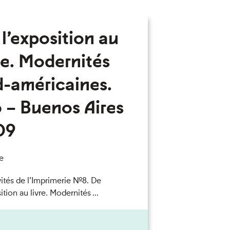
l’exposition au
re. Modernités
d-américaines.
 – Buenos Aires
09
e
vités de l’Imprimerie n°8. De
ition au livre. Modernités ...