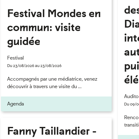
de
Festival Mondes en
Di
commun: visite
int
guidée
au
Festival
pu
eau des cookies
Du 23/08/2026 au 23/08/2026
él
Accompagnés par une médiatrice, venez
découvrir à travers une visite du ...
Audito
Agenda
Du 09/0
Rencont
transit
Fanny Taillandier -