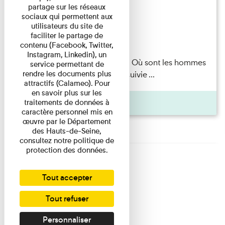
hommes ?
partage sur les réseaux
sociaux qui permettent aux
utilisateurs du site de
faciliter le partage de
Lecture
contenu (Facebook, Twitter,
Instagram, Linkedin), un
Marie-Hélène Lafon — Où sont les hommes
service permettant de
rendre les documents plus
? Lecture par l’autrice suivie ...
attractifs (Calameo). Pour
en savoir plus sur les
Pages
traitements de données à
caractère personnel mis en
œuvre par le Département
des Hauts-de-Seine,
consultez notre politique de
protection des données.
Tout accepter
Tout refuser
Personnaliser