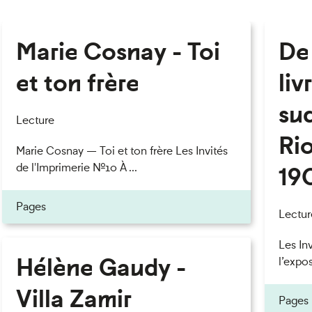
Marie Cosnay - Toi
De 
et ton frère
liv
su
Lecture
Rio
Marie Cosnay — Toi et ton frère Les Invités
de l'Imprimerie n°10 À ...
19
Pages
Lectur
Les In
Hélène Gaudy -
l’expos
Villa Zamir
Pages