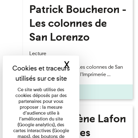
Patrick Boucheron -
Les colonnes de
San Lorenzo
Lecture
X
Masquer le band
Patrick Boucheron — Les colonnes de San
Lorenzo Les Invités de l'Imprimerie ...
Ce site web utilise des
Pages
cookies déposés par des
partenaires pour vous
proposer : la mesure
d’audience utile à
Marie-Hélène Lafon
l’amélioration du site
(Google analytics), des
- Où sont les
cartes interactives (Google
maps), des boutons de