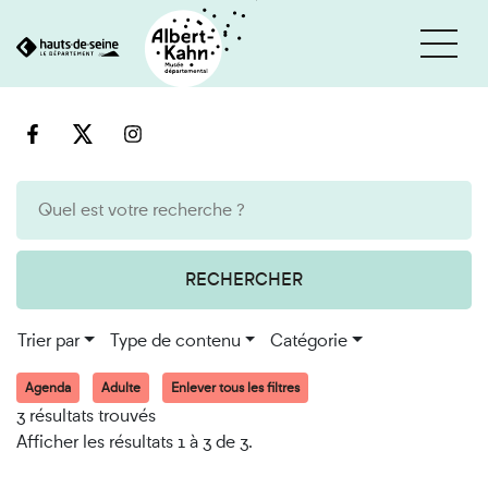
Cookies et traceurs utilisés sur ce site
Aller
Aller
au
à
contenu
la
recherche
RECHERCHER
Trier par
Type de contenu
Catégorie
Agenda
Adulte
Enlever tous les filtres
3 résultats trouvés
Afficher les résultats 1 à 3 de 3.