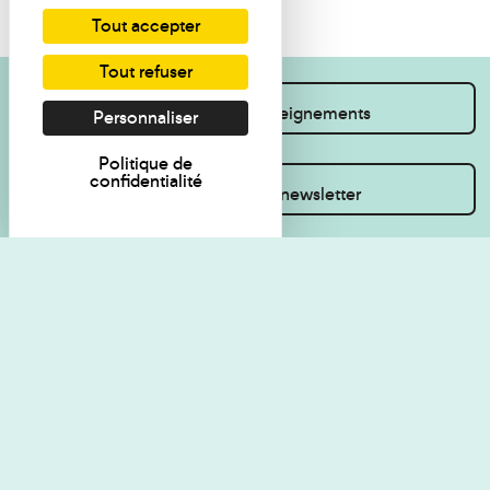
Tout accepter
Tout refuser
Je souhaite des renseignements
Personnaliser
Politique de
confidentialité
Inscrivez-vous à la newsletter
Règlement de visite
Politique de
confidentialité
Contact
Accessibilité : non
Plan du site
conforme
Les Amis du musée