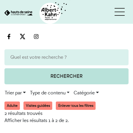
Cookies et traceurs utilisés sur ce site
Aller
Aller
au
à
contenu
la
recherche
RECHERCHER
Trier par
Type de contenu
Catégorie
Adulte
Visites guidées
Enlever tous les filtres
2 résultats trouvés
Afficher les résultats 1 à 2 de 2.