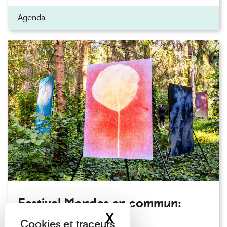
Agenda
Festival Mondes en commun:
X
Masquer le band
visite guidée