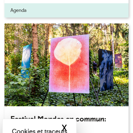
Agenda
Festival Mondes en commun:
X
Masquer le band
visite guidée