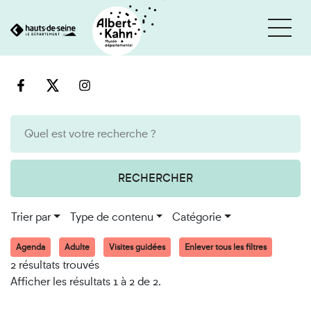
Cookies et traceurs utilisés sur ce site
Aller
Aller
au
à
contenu
la
recherche
RECHERCHER
Trier par
Type de contenu
Catégorie
Agenda
Adulte
Visites guidées
Enlever tous les filtres
2 résultats trouvés
Afficher les résultats 1 à 2 de 2.