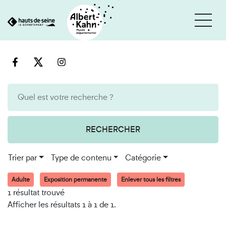
Cookies et traceurs utilisés sur ce site
Aller
Aller
au
à
contenu
la
recherche
RECHERCHER
Trier par
Type de contenu
Catégorie
Adulte
Exposition permanente
Enlever tous les filtres
1 résultat trouvé
Afficher les résultats 1 à 1 de 1.