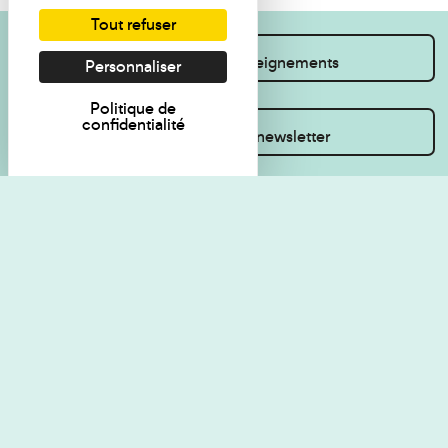
Tout refuser
Je souhaite des renseignements
Personnaliser
Politique de
confidentialité
Inscrivez-vous à la newsletter
Règlement de visite
Politique de
confidentialité
Contact
Accessibilité : non
Plan du site
conforme
Les Amis du musée
Gestion des cookies
Mentions légales