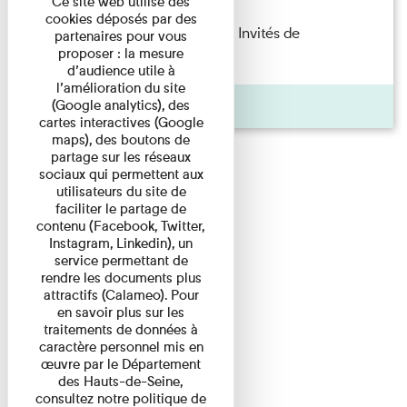
Ce site web utilise des
cookies déposés par des
Fanny Taillandier – Foudres Les Invités de
partenaires pour vous
proposer : la mesure
l’Imprimerie n°6 Lecture ...
d’audience utile à
l’amélioration du site
Pages
(Google analytics), des
cartes interactives (Google
maps), des boutons de
partage sur les réseaux
sociaux qui permettent aux
utilisateurs du site de
faciliter le partage de
contenu (Facebook, Twitter,
Instagram, Linkedin), un
service permettant de
rendre les documents plus
attractifs (Calameo). Pour
en savoir plus sur les
traitements de données à
caractère personnel mis en
œuvre par le Département
des Hauts-de-Seine,
consultez notre politique de