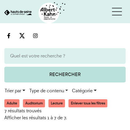
Cookies et traceurs utilisés sur ce site
Aller
Aller
au
à
contenu
la
recherche
RECHERCHER
Trier par
Type de contenu
Catégorie
Adulte
Auditorium
Lecture
Enlever tous les filtres
7 résultats trouvés
Afficher les résultats 1 à 7 de 7.