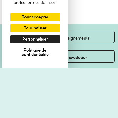
protection des données.
Tout accepter
Tout refuser
Je souhaite des renseignements
Personnaliser
Politique de
confidentialité
Inscrivez-vous à la newsletter
Règlement de visite
Politique de
confidentialité
Contact
Accessibilité : non
Plan du site