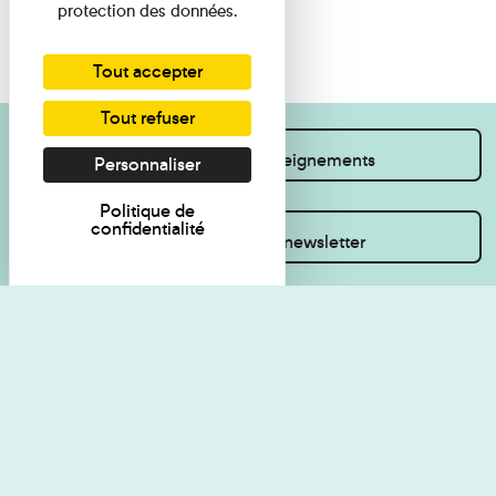
protection des données.
Tout accepter
Tout refuser
Je souhaite des renseignements
Personnaliser
Politique de
confidentialité
Inscrivez-vous à la newsletter
Règlement de visite
Politique de
confidentialité
Contact
Accessibilité : non
Plan du site