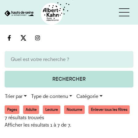
Cookies et traceurs utilisés sur ce site
Aller
Aller
au
à
contenu
la
recherche
RECHERCHER
Trier par
Type de contenu
Catégorie
Pages
Adulte
Lecture
Nocturne
Enlever tous les filtres
7 résultats trouvés
Afficher les résultats 1 à 7 de 7.