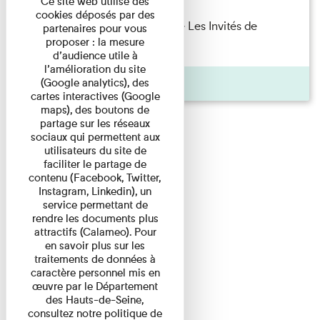
Ce site web utilise des
cookies déposés par des
Marie Cosnay — Toi et ton frère Les Invités de
partenaires pour vous
proposer : la mesure
l'Imprimerie n°10 À ...
d’audience utile à
l’amélioration du site
Pages
(Google analytics), des
cartes interactives (Google
maps), des boutons de
partage sur les réseaux
sociaux qui permettent aux
utilisateurs du site de
faciliter le partage de
contenu (Facebook, Twitter,
Instagram, Linkedin), un
service permettant de
rendre les documents plus
attractifs (Calameo). Pour
en savoir plus sur les
traitements de données à
caractère personnel mis en
œuvre par le Département
des Hauts-de-Seine,
consultez notre politique de